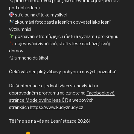
🪚 práci s motorovou pilou jako dřevorubci (bezpečně a
pod dohledem)
střelbu na cíl jako myslivci
zkoumání fotopastí a lesních obyvatel jako lesní
výzkumníci
poznávání stromů, jejich růstu a významu pro krajinu
objevování živočichů, kteří v lese nacházejí svůj
domov
🫧 a mnoho dalšího!
Čeká vás den plný zábavy, pohybu a nových poznatků.
Další informace o jednotlivých stanovištích a
doprovodném programu naleznete na
Facebookové
stránce Modelového lesa ČR
a webových
stránkách
https://www.kudyznudy.cz
Těšíme se na vás na Lesní stezce 2026!