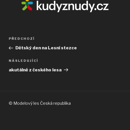
Navigace
PŘEDCHOZÍ
Předchozí
pro
příspěvek
Dětský den na Lesní stezce
příspěvek
NÁSLEDUJÍCÍ
Následující
příspěvek
akutálně z českého lesa
© Modelový les Česká republika