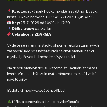
Kde:
Lesnický park Podkomorské lesy (Brno–Bystrc,
hřiště U Křivé borovice, GPS: 49,221207, 16,494155)
Kdy:
25. 7. 2026 od 10:00 do 17:30
Délka trasy:
cca 3,5 km
Celá akce je ZDARMA
Vydejte se s námi na stezku plnou her, úkolů a zajímavých
zastavení, kde se z návštěvníků na chvíli stanou lesníci,
myslivci, dřevorubci nebo lesní výzkumníci.
Na deseti stanovištích si ukážeme, že i aktuální témata z
lesnictví mohou být zajímavá a zábavná pro malé i velké
návštěvníky.
Budete si moci vyzkoušet například:
těžbu a obnovu lesa jako opravdoví lesníci